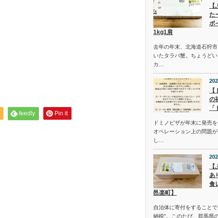
【
た
ボ
1kg1肩
去年の年末、北海道石狩市
いたタラバ蟹。ちょうどい
カ…
202
【
の
「
feedly
Pin it
ドミノピザが年末に発売を
オペレーション上の問題が
し…
202
【
あ
食
邑楽町】
自治体に寄付をすることで
納税”。このたび、群馬県の