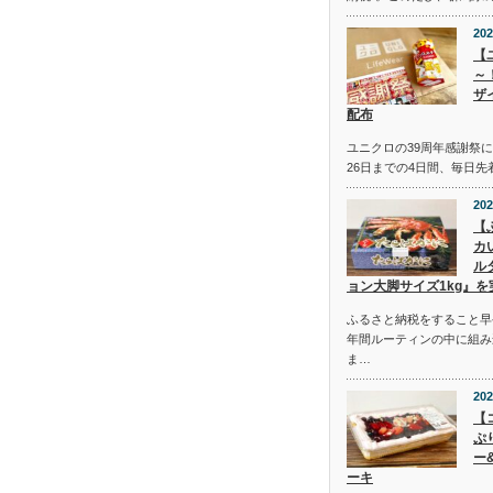
202
【
～
ザ
配布
ユニクロの39周年感謝祭にて
26日までの4日間、毎日
202
【
カ
ル
ョン大脚サイズ1kg』を
ふるさと納税をすること早
年間ルーティンの中に組み
ま…
202
【
ぷ
ー
ーキ