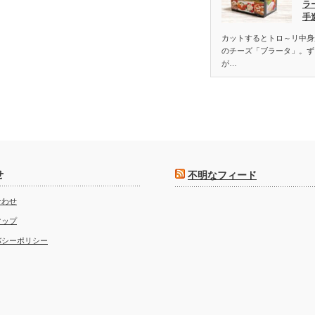
ラ
手
カットするとトロ～リ中身
のチーズ「ブラータ」。ず
が…
せ
不明なフィード
合わせ
マップ
バシーポリシー