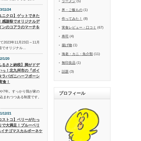
ラーメン
(5)
3/11/24
丼・ご飯もの
(1)
ユニクロ】ゲットできた
作ってみた！
(8)
！感謝祭でオリジナルデ
インのコアラのマーチを
実食レビュー・口コミ
(67)
寿司
(4)
2023年11月23日～11月
揚げ物
(1)
先着でオリジナル…
海老・カニ・魚介類
(11)
2/1/20
無印良品
(1)
ふるさと納税】脚がドデ
いっ！北九州市の『ボイ
話題
(3)
タラバガニハーフポーシ
実食！
や7年。すっかり我が家の
プロフィール
込まれつつある制度です。
1/12/21
コストコ】ベリーがたっ
りで大満足！ブルーベリ
&イチゴマスカルポーネケ