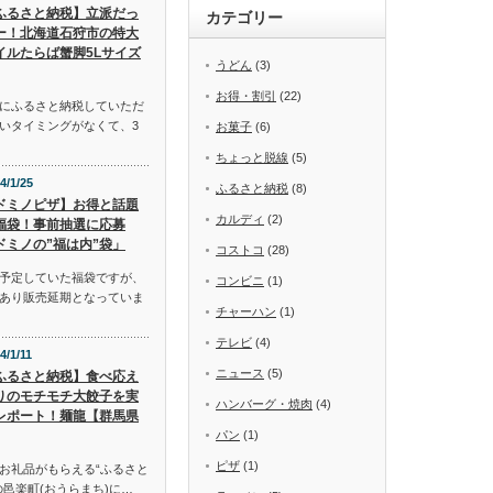
ふるさと納税】立派だっ
カテゴリー
ー！北海道石狩市の特大
イルたらば蟹脚5Lサイズ
うどん
(3)
お得・割引
(22)
にふるさと納税していただ
いタイミングがなくて、3
お菓子
(6)
ちょっと脱線
(5)
4/1/25
ふるさと納税
(8)
ドミノピザ】お得と話題
カルディ
(2)
福袋！事前抽選に応募
ドミノの”福は内”袋」
コストコ
(28)
予定していた福袋ですが、
コンビニ
(1)
あり販売延期となっていま
チャーハン
(1)
テレビ
(4)
4/1/11
ニュース
(5)
ふるさと納税】食べ応え
りのモチモチ大餃子を実
ハンバーグ・焼肉
(4)
レポート！麺龍【群馬県
パン
(1)
ピザ
(1)
お礼品がもらえる“ふるさと
邑楽町(おうらまち)に…