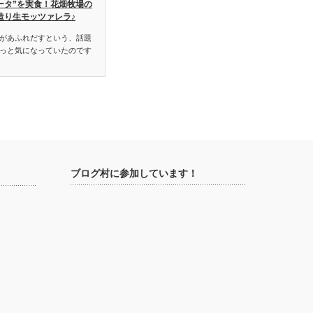
ータ”を実食！花畑牧場の
造り生モッツァレラ♪
があふれだすという、話題
っと気になっていたのです
ブログ村に参加しています！