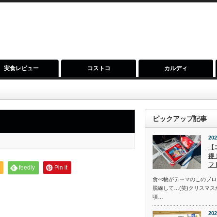
実食レビュー
コストコ
カルディ
ピックアップ記事
202
【
得
フ
feedly
Pin it
食べ物がテーマのこのブロ
脱線して…(笑)クリスマ
頃…
202