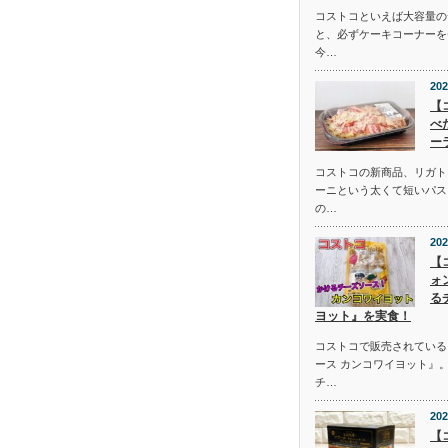
コストコといえば大容量の
と、必ずケーキコーナーを
今…
202
【
べ
ー
コストコの新商品、リガト
ーニという太くて短いパス
の…
202
【
ォ
る
ヨット』を実食！
コストコで販売されている
ース カンコワイヨット』
チ…
202
【