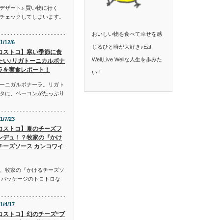
デザート♪ 買い物に行く
チェックしてしまいます。
おいしい物を食べて幸せを感
1/12/6
じるひと時が大好き♪Eat
コストコ】寒い季節に食
Well,Live Wellな人生を歩みた
たい♪リガトーニカルボナ
ラを実食レポート！
い！
ーニガルボナーラ。リガト
タに、ベーコンがたっぷり
1/7/23
コストコ】夏のチーズフ
ンデュ！？牧家の『かけ
チーズソース カンコワイ
、牧家の『かけるチーズソ
。パッケージのトロトロな
1/4/17
コストコ】幻のチーズ“ブ