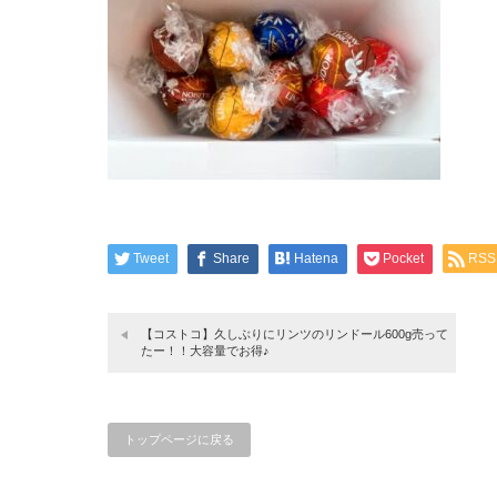
Tweet
Share
Hatena
Pocket
RSS
【コストコ】久しぶりにリンツのリンドール600g売って
たー！！大容量でお得♪
トップページに戻る