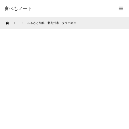
食べもノート
Home
ふるさと納税 北九州市 タラバガニ