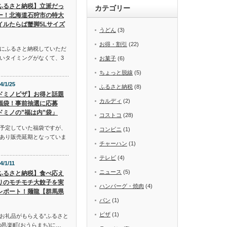
ふるさと納税】立派だっ
カテゴリー
ー！北海道石狩市の特大
イルたらば蟹脚5Lサイズ
うどん
(3)
お得・割引
(22)
にふるさと納税していただ
いタイミングがなくて、3
お菓子
(6)
ちょっと脱線
(5)
4/1/25
ふるさと納税
(8)
ドミノピザ】お得と話題
カルディ
(2)
福袋！事前抽選に応募
ドミノの”福は内”袋」
コストコ
(28)
予定していた福袋ですが、
コンビニ
(1)
あり販売延期となっていま
チャーハン
(1)
テレビ
(4)
4/1/11
ニュース
(5)
ふるさと納税】食べ応え
りのモチモチ大餃子を実
ハンバーグ・焼肉
(4)
レポート！麺龍【群馬県
パン
(1)
ピザ
(1)
お礼品がもらえる“ふるさと
邑楽町(おうらまち)に…