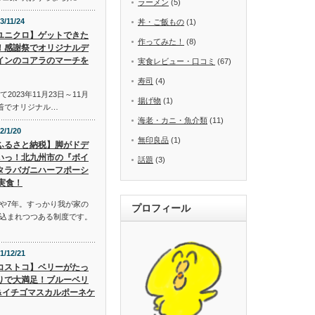
ラーメン
(5)
3/11/24
丼・ご飯もの
(1)
ユニクロ】ゲットできた
作ってみた！
(8)
！感謝祭でオリジナルデ
インのコアラのマーチを
実食レビュー・口コミ
(67)
寿司
(4)
2023年11月23日～11月
揚げ物
(1)
先着でオリジナル…
海老・カニ・魚介類
(11)
2/1/20
無印良品
(1)
ふるさと納税】脚がドデ
いっ！北九州市の『ボイ
話題
(3)
タラバガニハーフポーシ
実食！
や7年。すっかり我が家の
プロフィール
込まれつつある制度です。
1/12/21
コストコ】ベリーがたっ
りで大満足！ブルーベリ
&イチゴマスカルポーネケ