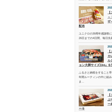
202
【
～
ザ
配布
ユニクロの39周年感謝祭にて
26日までの4日間、毎日
202
【
カ
ル
ョン大脚サイズ1kg』を
ふるさと納税をすること早
年間ルーティンの中に組み
ま…
202
【
ぷ
ー
ーキ