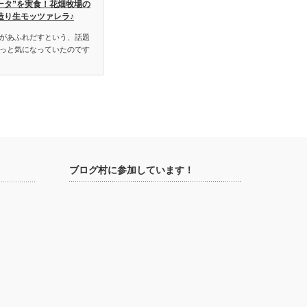
ータ”を実食！花畑牧場の
造り生モッツァレラ♪
があふれだすという、話題
っと気になっていたのです
ブログ村に参加しています！