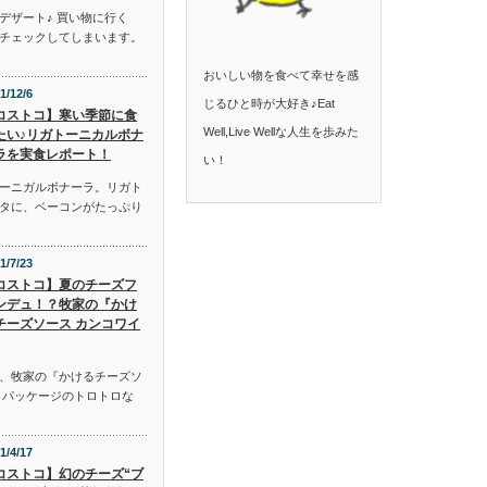
デザート♪ 買い物に行く
チェックしてしまいます。
おいしい物を食べて幸せを感
1/12/6
じるひと時が大好き♪Eat
コストコ】寒い季節に食
Well,Live Wellな人生を歩みた
たい♪リガトーニカルボナ
ラを実食レポート！
い！
ーニガルボナーラ。リガト
タに、ベーコンがたっぷり
1/7/23
コストコ】夏のチーズフ
ンデュ！？牧家の『かけ
チーズソース カンコワイ
、牧家の『かけるチーズソ
。パッケージのトロトロな
1/4/17
コストコ】幻のチーズ“ブ