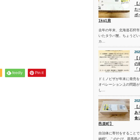
【
た
ボ
1kg1肩
去年の年末、北海道石狩市
いたタラバ蟹。ちょうどい
カ…
202
【
の
「
feedly
Pin it
ドミノピザが年末に発売を
オペレーション上の問題が
し…
202
【
あ
食
邑楽町】
自治体に寄付をすることで
納税”。このたび、群馬県の