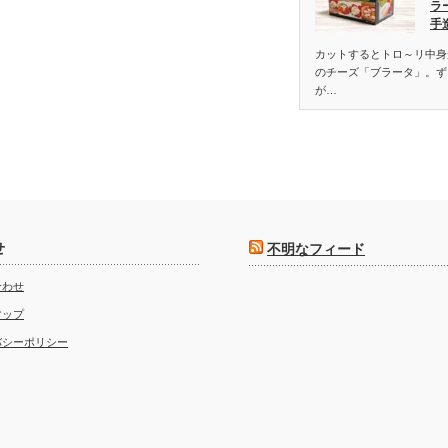
ラ
手
カットするとトロ～リ中身
のチーズ「ブラータ」。ず
が…
せ
不明なフィード
合わせ
マップ
バシーポリシー