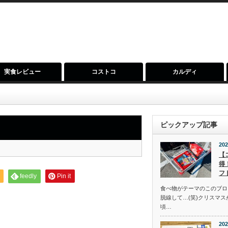
実食レビュー
コストコ
カルディ
ピックアップ記事
202
【
得
フ
feedly
Pin it
食べ物がテーマのこのブロ
脱線して…(笑)クリスマ
頃…
202