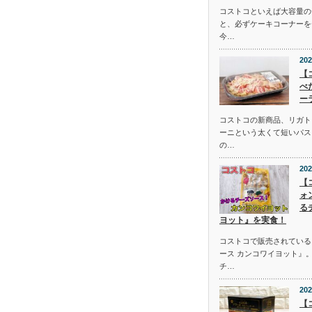
コストコといえば大容量の
と、必ずケーキコーナーを
今…
202
【
べ
ー
コストコの新商品、リガト
ーニという太くて短いパス
の…
202
【
ォ
る
ヨット』を実食！
コストコで販売されている
ース カンコワイヨット』
チ…
202
【