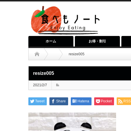
ホーム
お得・割引
resize005
resize005
2021/2/7
Tweet
Share
Hatena
Pocket
RSS