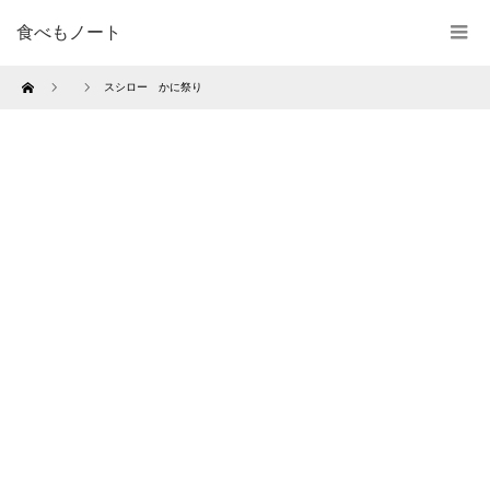
食べもノート
Home
スシロー かに祭り