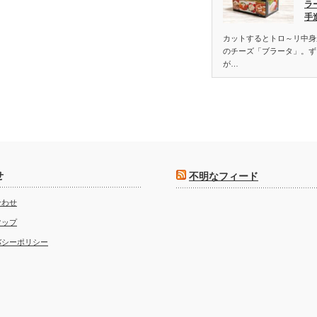
ラ
手
カットするとトロ～リ中身
のチーズ「ブラータ」。ず
が…
せ
不明なフィード
合わせ
マップ
バシーポリシー