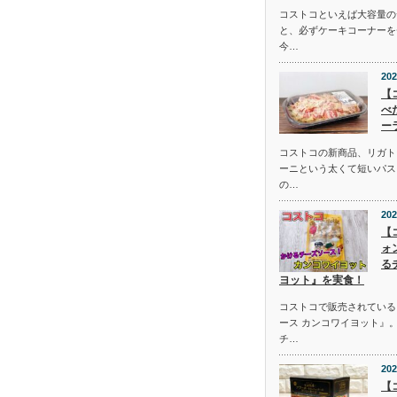
コストコといえば大容量の
と、必ずケーキコーナーを
今…
202
【
べ
ー
コストコの新商品、リガト
ーニという太くて短いパス
の…
202
【
ォ
る
ヨット』を実食！
コストコで販売されている
ース カンコワイヨット』
チ…
202
【