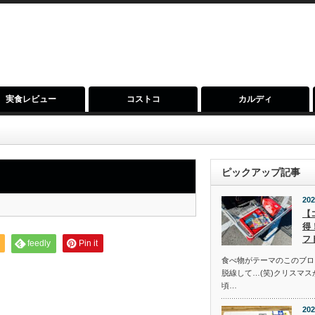
実食レビュー
コストコ
カルディ
ピックアップ記事
202
【
得
フ
feedly
Pin it
食べ物がテーマのこのブロ
脱線して…(笑)クリスマ
頃…
202