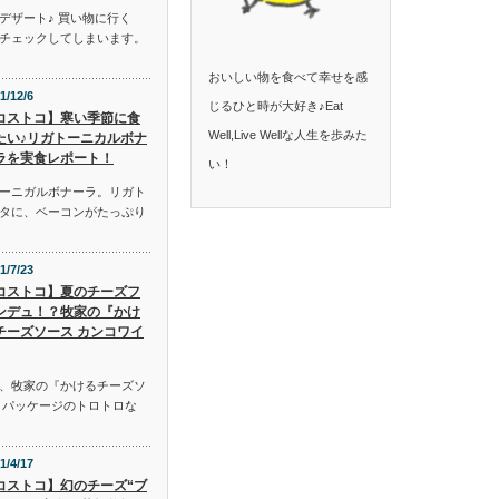
デザート♪ 買い物に行く
チェックしてしまいます。
おいしい物を食べて幸せを感
1/12/6
じるひと時が大好き♪Eat
コストコ】寒い季節に食
Well,Live Wellな人生を歩みた
たい♪リガトーニカルボナ
ラを実食レポート！
い！
ーニガルボナーラ。リガト
タに、ベーコンがたっぷり
1/7/23
コストコ】夏のチーズフ
ンデュ！？牧家の『かけ
チーズソース カンコワイ
、牧家の『かけるチーズソ
。パッケージのトロトロな
1/4/17
コストコ】幻のチーズ“ブ