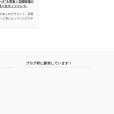
ータ”を実食！花畑牧場の
造り生モッツァレラ♪
があふれだすという、話題
っと気になっていたのです
ブログ村に参加しています！