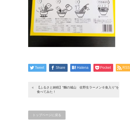
Tweet
Share
Hatena
Pocket
RSS
【ふるさと納税】“麵の城山 佐野生ラーメン６食入り”を
食べてみた！
トップページに戻る