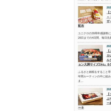
202
【
～
ザ
配布
ユニクロの39周年感謝祭にて
26日までの4日間、毎日
202
【
カ
ル
ョン大脚サイズ1kg』を
ふるさと納税をすること早
年間ルーティンの中に組み
ま…
202
【
ぷ
ー
ーキ