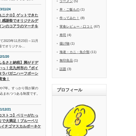
ラーメン
(5)
3/11/24
丼・ご飯もの
(1)
ユニクロ】ゲットできた
作ってみた！
(8)
！感謝祭でオリジナルデ
インのコアラのマーチを
実食レビュー・口コミ
(67)
寿司
(4)
2023年11月23日～11月
揚げ物
(1)
先着でオリジナル…
海老・カニ・魚介類
(11)
2/1/20
無印良品
(1)
ふるさと納税】脚がドデ
いっ！北九州市の『ボイ
話題
(3)
タラバガニハーフポーシ
実食！
や7年。すっかり我が家の
プロフィール
込まれつつある制度です。
1/12/21
コストコ】ベリーがたっ
りで大満足！ブルーベリ
&イチゴマスカルポーネケ