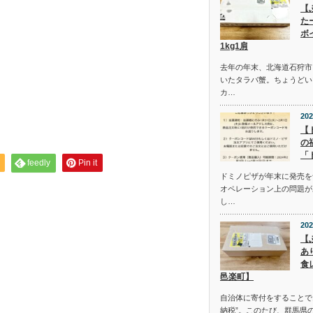
【
た
ボ
1kg1肩
去年の年末、北海道石狩市
いたタラバ蟹。ちょうどい
カ…
202
【
の
「
feedly
Pin it
ドミノピザが年末に発売を
オペレーション上の問題が
し…
202
【
あ
食
邑楽町】
自治体に寄付をすることで
納税”。このたび、群馬県の