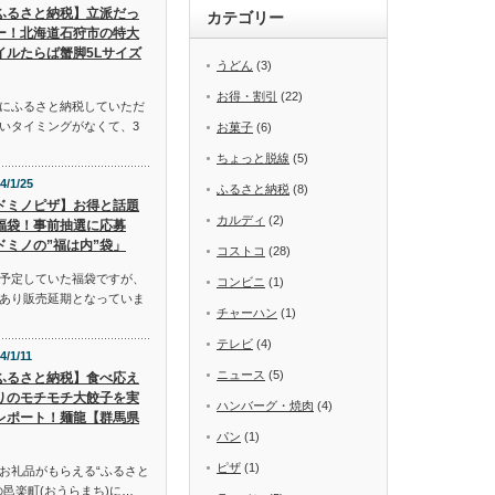
ふるさと納税】立派だっ
カテゴリー
ー！北海道石狩市の特大
イルたらば蟹脚5Lサイズ
うどん
(3)
お得・割引
(22)
にふるさと納税していただ
いタイミングがなくて、3
お菓子
(6)
ちょっと脱線
(5)
4/1/25
ふるさと納税
(8)
ドミノピザ】お得と話題
カルディ
(2)
福袋！事前抽選に応募
ドミノの”福は内”袋」
コストコ
(28)
予定していた福袋ですが、
コンビニ
(1)
あり販売延期となっていま
チャーハン
(1)
テレビ
(4)
4/1/11
ニュース
(5)
ふるさと納税】食べ応え
りのモチモチ大餃子を実
ハンバーグ・焼肉
(4)
レポート！麺龍【群馬県
パン
(1)
ピザ
(1)
お礼品がもらえる“ふるさと
邑楽町(おうらまち)に…