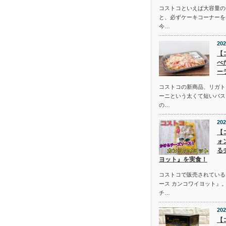
コストコといえば大容量の
と、必ずケーキコーナーを
今…
202
【
べ
ー
コストコの新商品、リガト
ーニという太くて短いパス
の…
202
【
ォ
る
ヨット』を実食！
コストコで販売されている
ース カンコワイヨット』
チ…
202
【