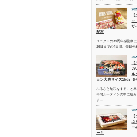
202
【
～
ザ
配布
ユニクロの39周年感謝祭にて
26日までの4日間、毎日
202
【
カ
ル
ョン大脚サイズ1kg』を
ふるさと納税をすること早
年間ルーティンの中に組み
ま…
202
【
ぷ
ー
ーキ