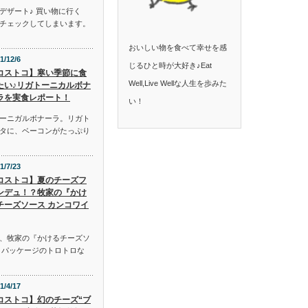
デザート♪ 買い物に行く
チェックしてしまいます。
おいしい物を食べて幸せを感
1/12/6
じるひと時が大好き♪Eat
コストコ】寒い季節に食
Well,Live Wellな人生を歩みた
たい♪リガトーニカルボナ
ラを実食レポート！
い！
ーニガルボナーラ。リガト
タに、ベーコンがたっぷり
1/7/23
コストコ】夏のチーズフ
ンデュ！？牧家の『かけ
チーズソース カンコワイ
、牧家の『かけるチーズソ
。パッケージのトロトロな
1/4/17
コストコ】幻のチーズ“ブ