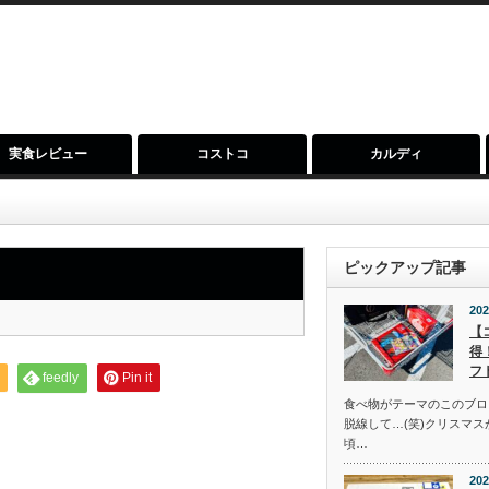
実食レビュー
コストコ
カルディ
ピックアップ記事
202
【
得
フ
feedly
Pin it
食べ物がテーマのこのブロ
脱線して…(笑)クリスマ
頃…
202