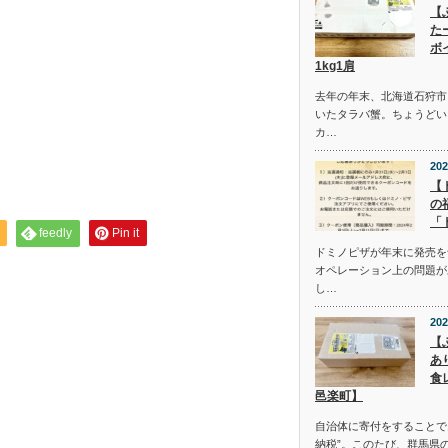
【
た
ボ
1kg1肩
去年の年末、北海道石狩市
いたタラバ蟹。ちょうどい
カ…
202
【
の
「
feedly
Pin it
ドミノピザが年末に発売を
オペレーション上の問題が
し…
202
【
あ
食
邑楽町】
自治体に寄付をすることで
納税”。このたび、群馬県の