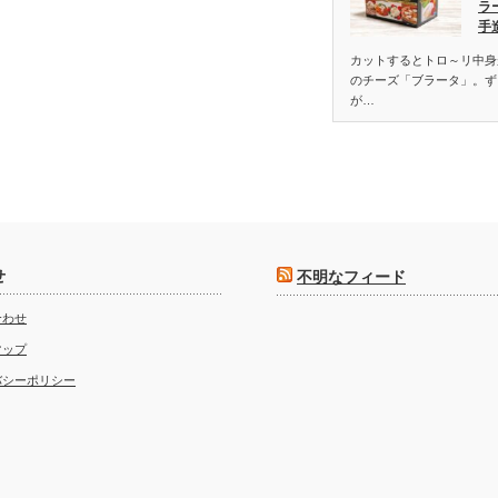
ラ
手
カットするとトロ～リ中身
のチーズ「ブラータ」。ず
が…
せ
不明なフィード
合わせ
マップ
バシーポリシー