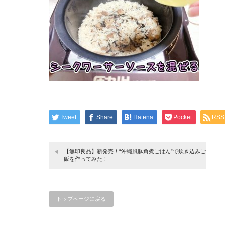
Tweet
Share
Hatena
Pocket
RSS
【無印良品】新発売！“沖縄風豚角煮ごはん”で炊き込みご
飯を作ってみた！
トップページに戻る