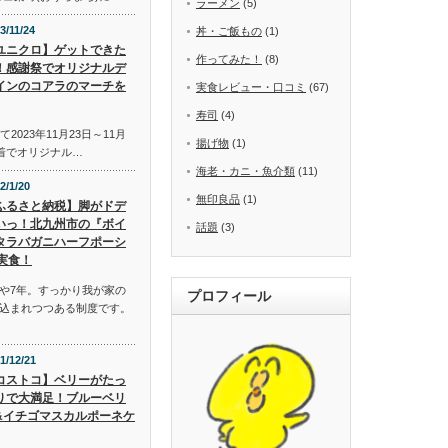
ラーメン
(5)
3/11/24
丼・ご飯もの
(1)
ユニクロ】ゲットできた
作ってみた！
(8)
！感謝祭でオリジナルデ
インのコアラのマーチを
実食レビュー・口コミ
(67)
寿司
(4)
2023年11月23日～11月
揚げ物
(1)
先着でオリジナル…
海老・カニ・魚介類
(11)
2/1/20
無印良品
(1)
ふるさと納税】脚がドデ
いっ！北九州市の『ボイ
話題
(3)
タラバガニハーフポーシ
実食！
や7年。すっかり我が家の
プロフィール
込まれつつある制度です。
1/12/21
コストコ】ベリーがたっ
りで大満足！ブルーベリ
&イチゴマスカルポーネケ