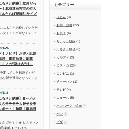
ふるさと納税】立派だっ
カテゴリー
ー！北海道石狩市の特大
イルたらば蟹脚5Lサイズ
うどん
(3)
お得・割引
(22)
にふるさと納税していただ
いタイミングがなくて、3
お菓子
(6)
ちょっと脱線
(5)
4/1/25
ふるさと納税
(8)
ドミノピザ】お得と話題
カルディ
(2)
福袋！事前抽選に応募
ドミノの”福は内”袋」
コストコ
(28)
予定していた福袋ですが、
コンビニ
(1)
あり販売延期となっていま
チャーハン
(1)
テレビ
(4)
4/1/11
ニュース
(5)
ふるさと納税】食べ応え
りのモチモチ大餃子を実
ハンバーグ・焼肉
(4)
レポート！麺龍【群馬県
パン
(1)
ピザ
(1)
お礼品がもらえる“ふるさと
邑楽町(おうらまち)に…