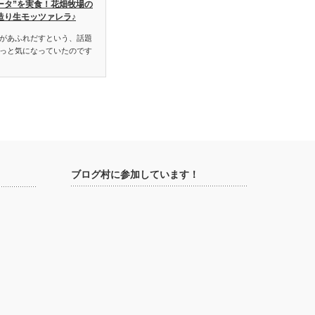
ータ”を実食！花畑牧場の
造り生モッツァレラ♪
があふれだすという、話題
っと気になっていたのです
ブログ村に参加しています！