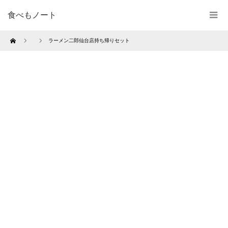
食べもノート
Home
ラーメン二郎仙台店持ち帰りセット