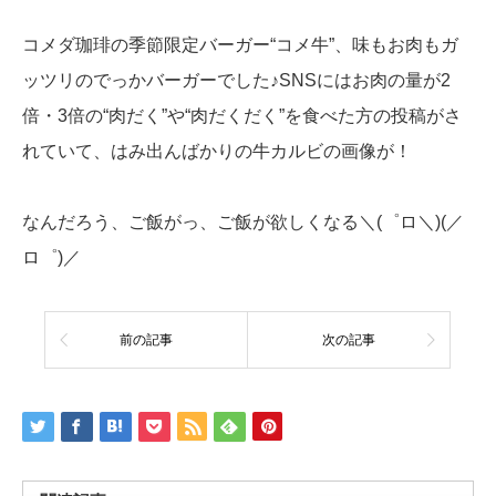
コメダ珈琲の季節限定バーガー“コメ牛”、味もお肉もガ
ッツリのでっかバーガーでした♪SNSにはお肉の量が2
倍・3倍の“肉だく”や“肉だくだく”を食べた方の投稿がさ
れていて、はみ出んばかりの牛カルビの画像が！
なんだろう、ご飯がっ、ご飯が欲しくなる＼(゜ロ＼)(／
ロ゜)／
前の記事
次の記事