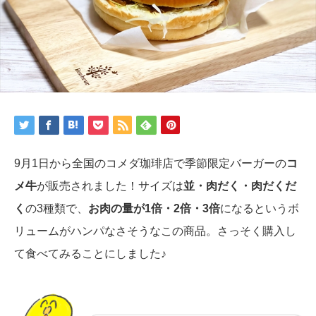
9月1日から全国のコメダ珈琲店で季節限定バーガーの
コ
メ牛
が販売されました！サイズは
並・肉だく・肉だくだ
く
の3種類で、
お肉の量が1倍・2倍・3倍
になるというボ
リュームがハンパなさそうなこの商品。さっそく購入し
て食べてみることにしました♪