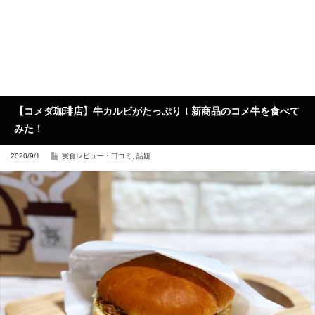
【コメダ珈琲店】牛カルビがたっぷり！新商品のコメ牛を食べて
みた！
2020/9/1
実食レビュー・口コミ
,
話題