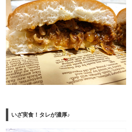
いざ実食！タレが濃厚♪