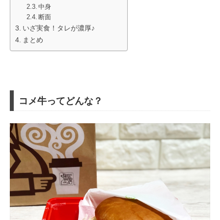
中身
断面
いざ実食！タレが濃厚♪
まとめ
コメ牛ってどんな？