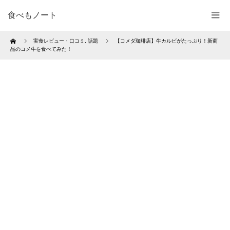
食べもノート
Home
実食レビュー・口コミ
,
話題
【コメダ珈琲店】牛カルビがたっぷり！新商
品のコメ牛を食べてみた！